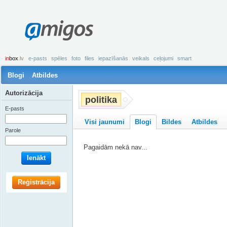
amigos
in
box
.lv
e-pasts
spēles
foto
files
iepazīšanās
veikals
ceļojumi
smart
Blogi
Atbildes
Autorizācija
politika
E-pasts
Visi jaunumi
Blogi
Bildes
Atbildes
Parole
Pagaidām nekā nav...
Ienākt
Reģistrācija