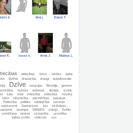
ktors b.
dina j.
Raivis F.
nese K.
xxxxx x.
Arnis J.
Mateus L.
ttiecibas
attiecibas.
bērni.
cilvēks
daba
doma
rbs
draudzība
draugi
dubultmorāle.
Dzīve
eja
emocijas
filosofija
gimene
izsirdība.
humors
iedomas.
ilūzijas.
izvēle.
tas
kaķi.
meli
mīlestība
mīlestība.
mūzika
nāve
nēuzticība.
pārmērības
pasakas.
Patiesība
politika
sabiedrība
sarunas
saskarsme
Saskarsme.
sex
sirdsāpes.
kaistums
skumjas
SMAIDS
sniegs
Svētki
svinēšana
tenkas
uzmanība.
uzvedība
Valsts svētki.
veiksme.
xxx