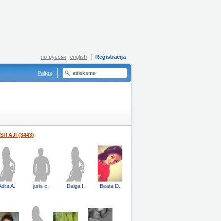
по-русски
english
Reģistrācija
Palīgs
SĪTĀJI (3443)
Adra A.
juris c.
Daiga I.
Beata D.