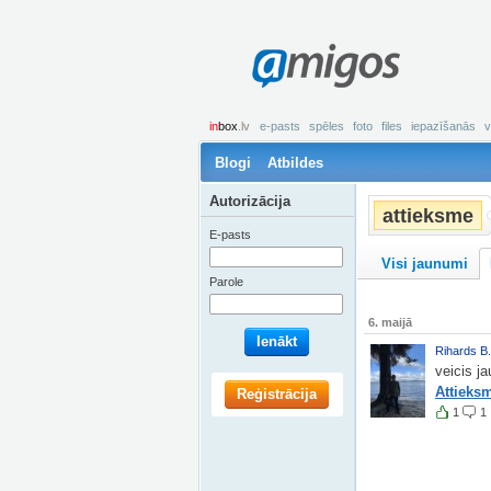
amigos
in
box
.lv
e-pasts
spēles
foto
files
iepazīšanās
v
Blogi
Atbildes
Autorizācija
attieksme
E-pasts
Visi jaunumi
Parole
6. maijā
Ienākt
Rihards B.
veicis j
Attieks
Reģistrācija
1
1