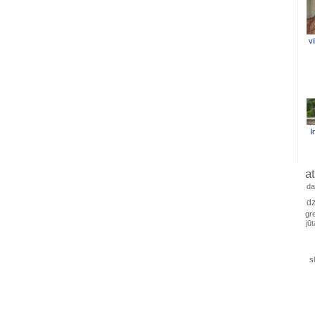
vi
I
a
da
dz
gre
jū
s