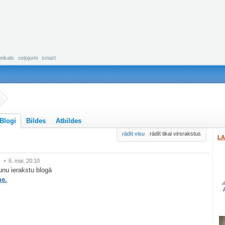
eikals
ceļojumi
smart
Blogi
Bildes
Atbildes
rādīt visu
rādīt tikai virsrakstus
LA
6. mai. 20:10
aunu ierakstu blogā
me.