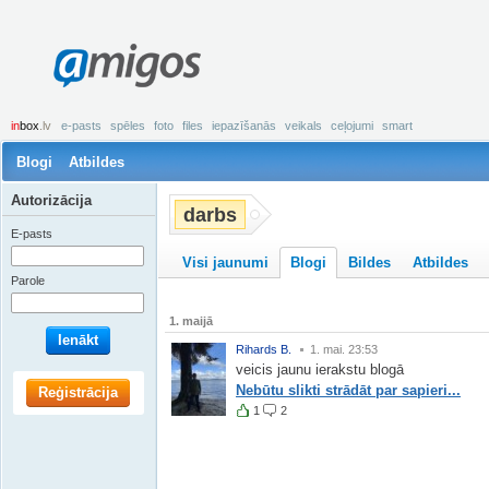
amigos
in
box
.lv
e-pasts
spēles
foto
files
iepazīšanās
veikals
ceļojumi
smart
Blogi
Atbildes
Autorizācija
darbs
E-pasts
Visi jaunumi
Blogi
Bildes
Atbildes
Parole
1. maijā
Ienākt
Rihards B.
1. mai. 23:53
veicis jaunu ierakstu blogā
Nebūtu slikti strādāt par sapieri...
Reģistrācija
1
2