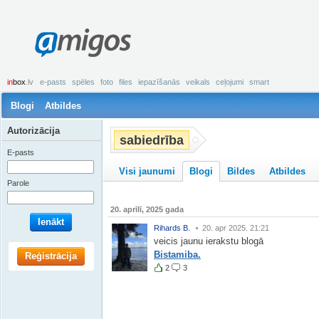
amigos
in
box
.lv
e-pasts
spēles
foto
files
iepazīšanās
veikals
ceļojumi
smart
Blogi
Atbildes
Autorizācija
sabiedrība
E-pasts
Visi jaunumi
Blogi
Bildes
Atbildes
Parole
20. aprīlī, 2025 gada
Ienākt
Rihards B.
20. apr 2025. 21:21
veicis jaunu ierakstu blogā
Bistamiba.
Reģistrācija
2
3