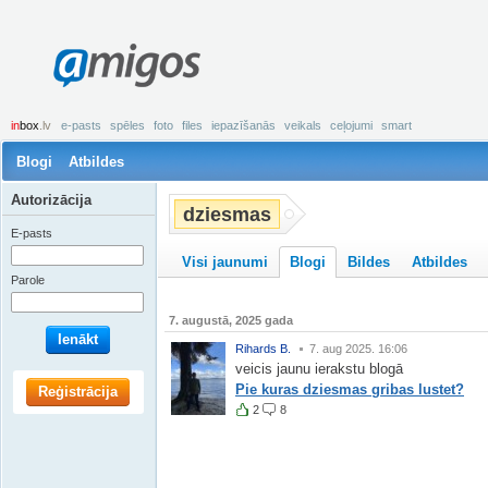
amigos
in
box
.lv
e-pasts
spēles
foto
files
iepazīšanās
veikals
ceļojumi
smart
Blogi
Atbildes
Autorizācija
dziesmas
E-pasts
Visi jaunumi
Blogi
Bildes
Atbildes
Parole
7. augustā, 2025 gada
Ienākt
Rihards B.
7. aug 2025. 16:06
veicis jaunu ierakstu blogā
Pie kuras dziesmas gribas lustet?
Reģistrācija
2
8