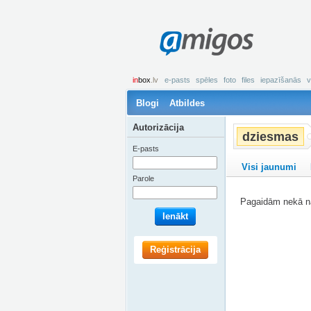
amigos
in
box
.lv
e-pasts
spēles
foto
files
iepazīšanās
v
Blogi
Atbildes
Autorizācija
dziesmas
E-pasts
Visi jaunumi
Parole
Pagaidām nekā na
Ienākt
Reģistrācija