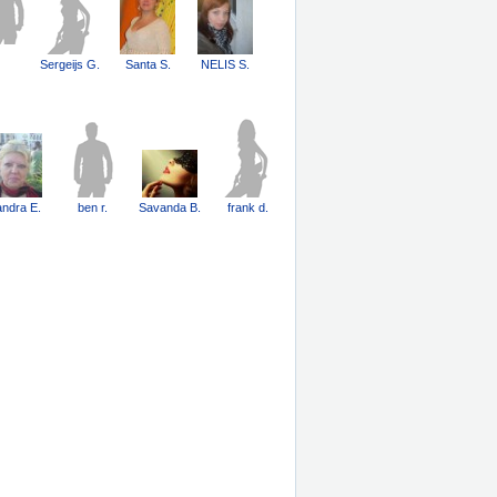
Sergeijs G.
Santa S.
NELIS S.
ndra E.
ben r.
Savanda B.
frank d.