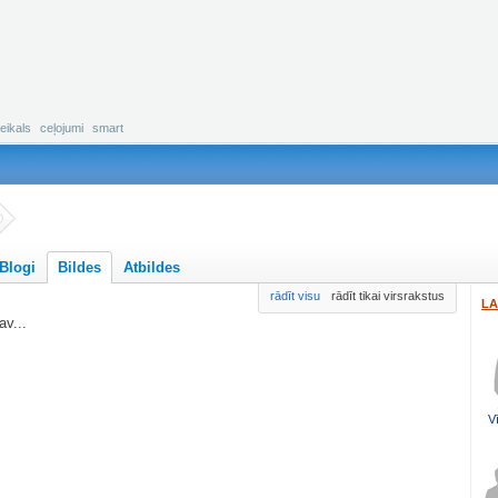
eikals
ceļojumi
smart
Blogi
Bildes
Atbildes
rādīt visu
rādīt tikai virsrakstus
LA
v...
Vī