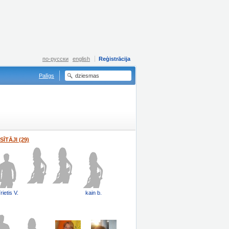
по-русски
english
Reģistrācija
Palīgs
SĪTĀJI (29)
rietis V.
kain b.