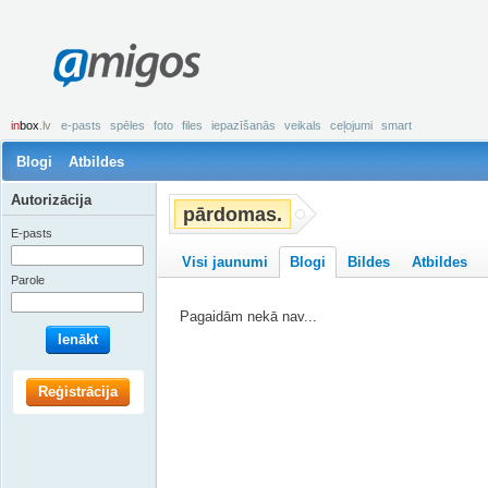
amigos
in
box
.lv
e-pasts
spēles
foto
files
iepazīšanās
veikals
ceļojumi
smart
Blogi
Atbildes
Autorizācija
pārdomas.
E-pasts
Visi jaunumi
Blogi
Bildes
Atbildes
Parole
Pagaidām nekā nav...
Ienākt
Reģistrācija