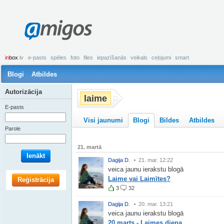
amigos
in
box
.lv
e-pasts
spēles
foto
files
iepazīšanās
veikals
ceļojumi
smart
Blogi
Atbildes
Autorizācija
laime
E-pasts
Visi jaunumi
Blogi
Bildes
Atbildes
Parole
21. martā
Ienākt
Dagija D.
21. mar. 12:22
veica jaunu ierakstu blogā
Laime vai Laimītes?
Reģistrācija
3
32
Dagija D.
20. mar. 13:21
veica jaunu ierakstu blogā
20.marts - Laimes diena