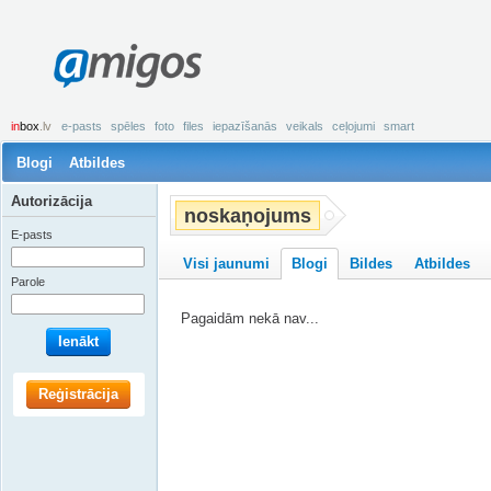
amigos
in
box
.lv
e-pasts
spēles
foto
files
iepazīšanās
veikals
ceļojumi
smart
Blogi
Atbildes
Autorizācija
noskaņojums
E-pasts
Visi jaunumi
Blogi
Bildes
Atbildes
Parole
Pagaidām nekā nav...
Ienākt
Reģistrācija