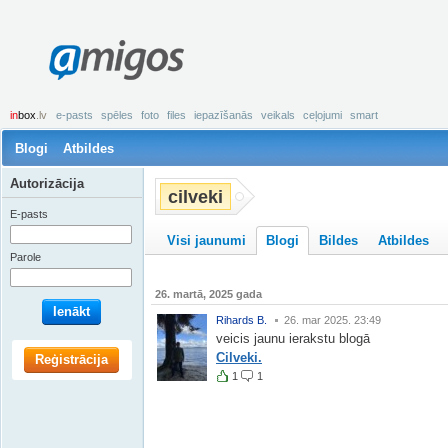
amigos
in
box
.lv
e-pasts
spēles
foto
files
iepazīšanās
veikals
ceļojumi
smart
Blogi
Atbildes
Autorizācija
cilveki
E-pasts
Visi jaunumi
Blogi
Bildes
Atbildes
Parole
26. martā, 2025 gada
Ienākt
Rihards B.
26. mar 2025. 23:49
veicis jaunu ierakstu blogā
Cilveki.
Reģistrācija
1
1