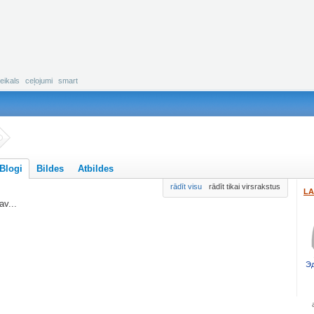
eikals
ceļojumi
smart
Blogi
Bildes
Atbildes
rādīt visu
rādīt tikai virsrakstus
LA
v...
Эд