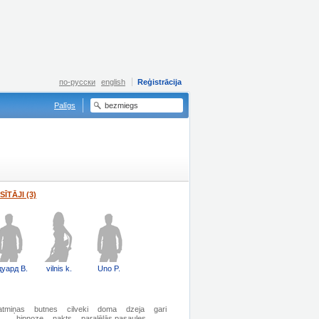
по-русски
english
Reģistrācija
Palīgs
SĪTĀJI (3)
уард В.
vilnis k.
Uno P.
atmiņas
butnes
cilveki
doma
dzeja
gari
hipnoze
nakts
paralēlās pasaules.