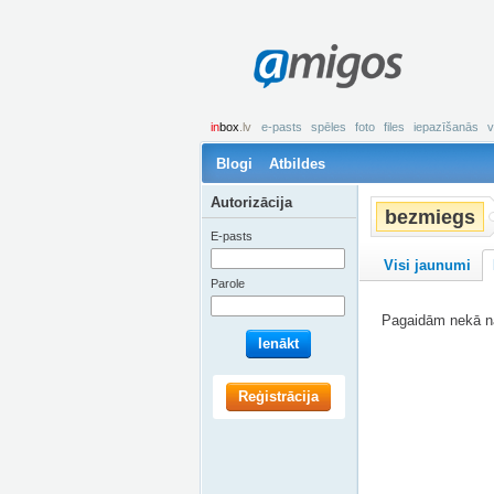
amigos
in
box
.lv
e-pasts
spēles
foto
files
iepazīšanās
v
Blogi
Atbildes
Autorizācija
bezmiegs
E-pasts
Visi jaunumi
Parole
Pagaidām nekā na
Ienākt
Reģistrācija