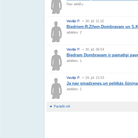
Nav atbilžu
Vasilijs P.
30. jūl. 11:10
Biedriem:R.Zīlem,Dombravam un S.Ka
atbildes: 2
Vasilijs P.
30. jūl. 06:54
Biedram Dombravam ir pamatīgi pave
atbildes: 1
Vasilijs P.
29. jūl. 21:53
Ja nav smadzenes,un pelēkās šūniņa
atbildes: 2
Parādīt vēl