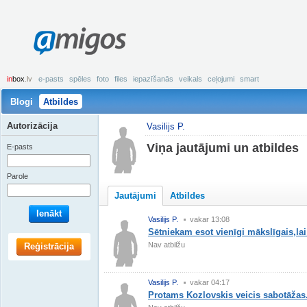
amigos
in
box
.lv
e-pasts
spēles
foto
files
iepazīšanās
veikals
ceļojumi
smart
Blogi
Atbildes
Autorizācija
Vasilijs P.
Viņa jautājumi un atbildes
E-pasts
Parole
Jautājumi
Atbildes
Ienākt
Vasilijs P.
vakar 13:08
Sētniekam esot vienīgi mākslīgais,lai
Nav atbilžu
Reģistrācija
Vasilijs P.
vakar 04:17
Protams Kozlovskis veicis sabotāžas