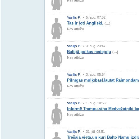
Nav atbilžu
Vasilijs P.
5. aug. 07:52
Tas ir ļoti Angliski.
(…)
Nav atbilžu
Vasilijs P.
3. aug. 23:47
Baltijā polkas nedejoju
(…)
Nav atbilžu
Vasilijs P.
3. aug. 05:54
Pilnīgas muļķības!Jautāt Raimonda
Nav atbilžu
Vasilijs P.
1. aug. 10:53
Informē Trampu-viņa Medvežatņiki ta
Nav atbilžu
Vasilijs P.
31. jūl. 05:51
Trešajā vietā,un kuri Balto Namu izdr