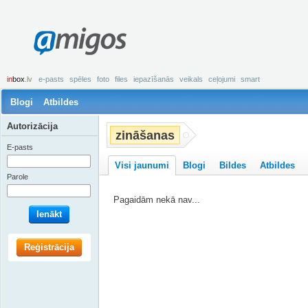
amigos
in
box
.lv
e-pasts
spēles
foto
files
iepazīšanās
veikals
ceļojumi
smart
Blogi
Atbildes
Autorizācija
zināšanas
E-pasts
Visi jaunumi
Blogi
Bildes
Atbildes
Parole
Pagaidām nekā nav...
Ienākt
Reģistrācija