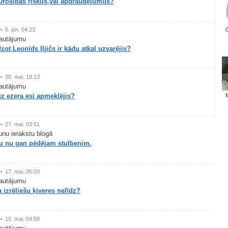
Drošības riskus,vai apdraudējumus?
5. jūn. 04:23
G
autājumu
zot Leonīds Iļjičs ir kādu atkal uzvarējis?
30. mai. 18:13
autājumu
uz ezera esi apmeklējis?
M
27. mai. 03:51
aunu ierakstu blogā
au nu gan pēdējam stulbenim.
17. mai. 05:03
autājumu
izrēliešu ķiveres nelīdz?
15. mai. 04:58