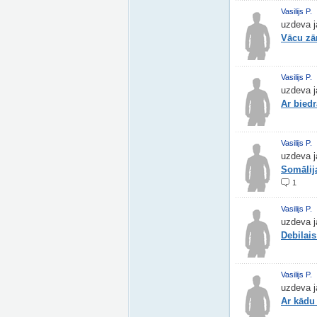
Vasilijs P.
uzdeva j
Vācu zā
Vasilijs P.
uzdeva j
Ar bied
Vasilijs P.
uzdeva j
Somālij
1
Vasilijs P.
uzdeva j
Debilai
Vasilijs P.
uzdeva j
Ar kādu