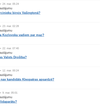
24. mar. 05:24
autājumu
rcinieku birojs Vašingtonā?
23. mar. 02:28
autājumu
ra Kozlovska vadiem par maz?
22. mar. 07:40
autājumu
as Valsts Drošība?
12. mar. 00:24
autājumu
s nav kandidāts Kleopatras apsardzē?
9. mar. 05:01
autājumu
 lidaparātu?