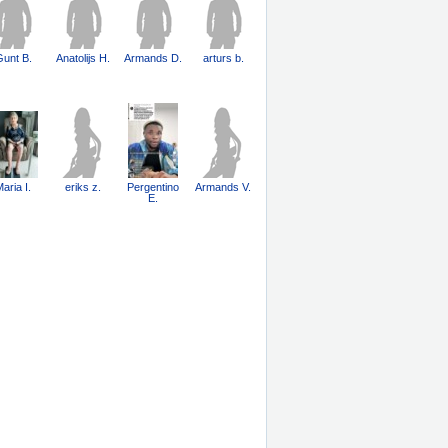
unt B.
Anatolijs H.
Armands D.
arturs b.
aria I.
eriks z.
Pergentino
Armands V.
E.