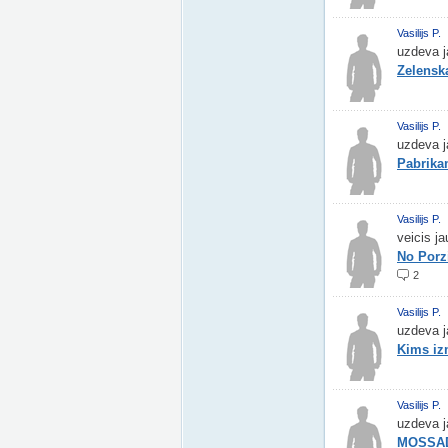
Vasilijs P.
uzdeva j
Zelensk
Vasilijs P.
uzdeva j
Pabrika
Vasilijs P.
veicis j
No Porz
2
Vasilijs P.
uzdeva j
Kims iz
Vasilijs P.
uzdeva j
MOSSAD 