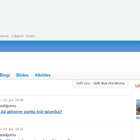
eikals
ceļojumi
smart
Blogi
Bildes
Atbildes
rādīt visu
rādīt tikai virsrakstus
LA
13. jūn. 18:48
autājumu
kā aktierim varētu būt taisnība?
Be
13. jūn. 18:21
autājumu