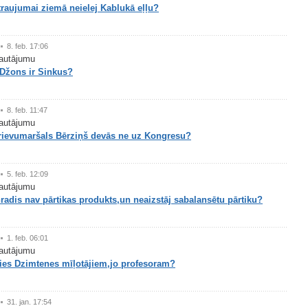
traujumai ziemā neielej Kablukā eļļu?
8. feb. 17:06
autājumu
 Džons ir Sinkus?
8. feb. 11:47
autājumu
rievumaršals Bērziņš devās ne uz Kongresu?
5. feb. 12:09
autājumu
adis nav pārtikas produkts,un neaizstāj sabalansētu pārtiku?
1. feb. 06:01
autājumu
ties Dzimtenes mīļotājiem,jo profesoram?
31. jan. 17:54