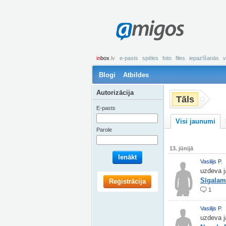
amigos
in
box
.lv
e-pasts
spēles
foto
files
iepazīšanās
v
Blogi
Atbildes
Autorizācija
Tāls
E-pasts
Visi jaunumi
Parole
13. jūnijā
Ienākt
Vasilijs P.
uzdeva j
Sīgalam,
Reģistrācija
1
Vasilijs P.
uzdeva j