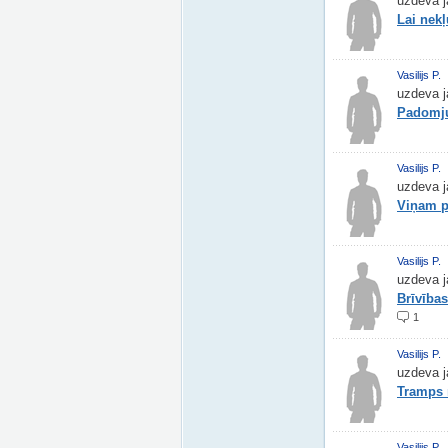
uzdeva j
Lai nekļ
Vasilijs P.
uzdeva j
Padomju
Vasilijs P.
uzdeva j
Viņam p
Vasilijs P.
uzdeva j
Brīvības
1
Vasilijs P.
uzdeva j
Tramps 
Vasilijs P.