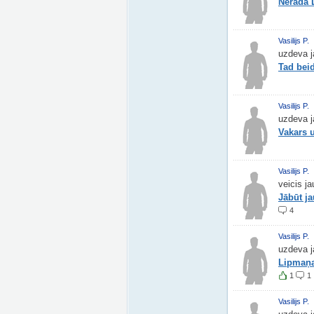
Nerada 
Vasilijs P.
uzdeva j
Tad beid
Vasilijs P.
uzdeva j
Vakars 
Vasilijs P.
veicis j
Jābūt j
4
Vasilijs P.
uzdeva j
Lipmaņa 
1
1
Vasilijs P.