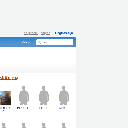
по-русски
english
Reģistrācija
Palīgs
SĪTĀJI (196)
rnhards
BiPara C.
girts r.
janis j.
Z.