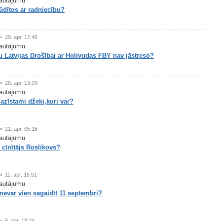
autājumu
ūdītos ar radniecību?
29. apr. 17:46
autājumu
 Latvijas Drošībai ar Holivudas FBY nav jāstreso?
28. apr. 13:03
autājumu
azīstami džeki,kuri var?
21. apr. 05:16
autājumu
 cīnītājs Rosļikovs?
11. apr. 15:51
autājumu
nevar vien sagaidīt 11 septembri?
9. apr. 18:24