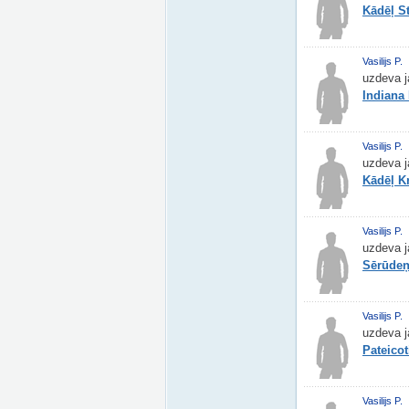
Kādēļ S
Vasilijs P.
uzdeva j
Indiana
Vasilijs P.
uzdeva j
Kādēļ K
Vasilijs P.
uzdeva j
Sērūdeņr
Vasilijs P.
uzdeva j
Pateico
Vasilijs P.