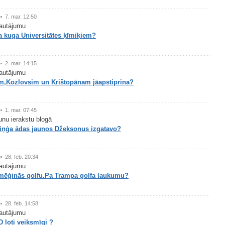
7. mar. 12:50
autājumu
a kuga Universitātes ķīmiķiem?
2. mar. 14:15
autājumu
m,Kozlovsim un Krištopānam jāapstiprina?
1. mar. 07:45
aunu ierakstu blogā
iņģa ādas jaunos Džeksonus izgatavo?
28. feb. 20:34
autājumu
mēģinās golfu.Pa Trampa golfa laukumu?
28. feb. 14:58
autājumu
ļoti veiksmīgi ?