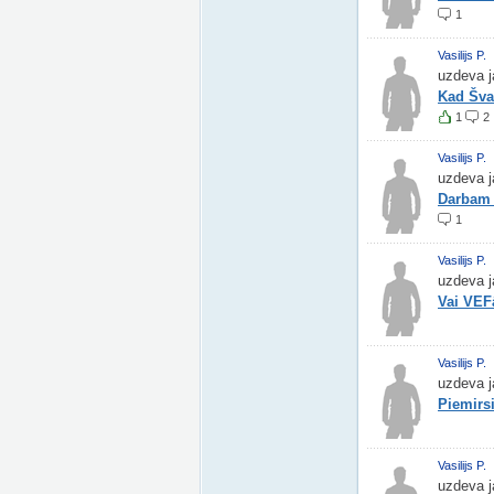
1
Vasilijs P.
uzdeva j
Kad Šva
1
2
Vasilijs P.
uzdeva j
Darbam
1
Vasilijs P.
uzdeva j
Vai VEFā
Vasilijs P.
uzdeva j
Piemirs
Vasilijs P.
uzdeva j