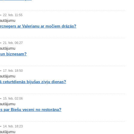
22. feb. 11:55
autājumu
rcnegers ar Valerianu ar močiem drāzās?
21. feb. 06:27
autājumu
 un biznesam?
17. feb. 18:50
autājumu
 ceturtdienās bijušas zivju dienas?
15. feb. 02:06
autājumu
is par Biešu veceni no restorāna?
14. feb. 18:23
autājumu