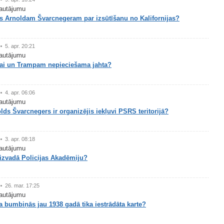
autājumu
gs Arnoldam Švarcnegeram par izsūtīšanu no Kalifornijas?
5. apr. 20:21
autājumu
i un Trampam nepieciešama jahta?
4. apr. 06:06
autājumu
lds Švarcnegers ir organizējis iekļuvi PSRS teritorijā?
3. apr. 08:18
autājumu
izvadā Policijas Akadēmiju?
26. mar. 17:25
autājumu
la bumbiņās jau 1938 gadā tika iestrādāta karte?