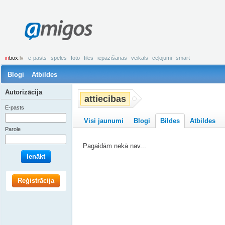
amigos
in
box
.lv
e-pasts
spēles
foto
files
iepazīšanās
veikals
ceļojumi
smart
Blogi
Atbildes
Autorizācija
attiecibas
E-pasts
Visi jaunumi
Blogi
Bildes
Atbildes
Parole
Pagaidām nekā nav...
Ienākt
Reģistrācija