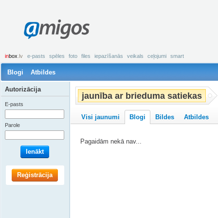
amigos
in
box
.lv
e-pasts
spēles
foto
files
iepazīšanās
veikals
ceļojumi
smart
Blogi
Atbildes
Autorizācija
jaunība ar brieduma satiekas
E-pasts
Visi jaunumi
Blogi
Bildes
Atbildes
Parole
Pagaidām nekā nav...
Ienākt
Reģistrācija