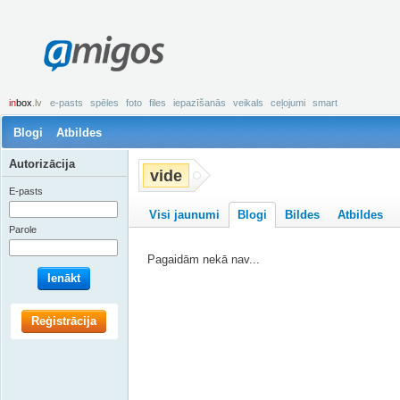
amigos
in
box
.lv
e-pasts
spēles
foto
files
iepazīšanās
veikals
ceļojumi
smart
Blogi
Atbildes
Autorizācija
vide
E-pasts
Visi jaunumi
Blogi
Bildes
Atbildes
Parole
Pagaidām nekā nav...
Ienākt
Reģistrācija