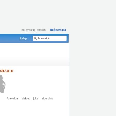
по-русски
english
Reģistrācija
Palīgs
SĪTĀJI (1)
Anekdots
dzīve.
joks
zigurdins