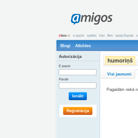
amigos
in
box
.lv
e-pasts
spēles
foto
files
iepazīšanās
v
Blogi
Atbildes
Autorizācija
humoriņš
E-pasts
Visi jaunumi
Parole
Pagaidām nekā na
Ienākt
Reģistrācija