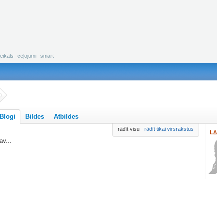
eikals
ceļojumi
smart
Blogi
Bildes
Atbildes
rādīt visu
rādīt tikai virsrakstus
LA
v...