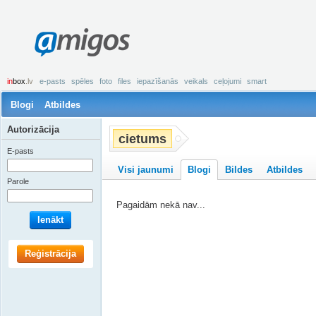
amigos
in
box
.lv
e-pasts
spēles
foto
files
iepazīšanās
veikals
ceļojumi
smart
Blogi
Atbildes
Autorizācija
cietums
E-pasts
Visi jaunumi
Blogi
Bildes
Atbildes
Parole
Pagaidām nekā nav...
Ienākt
Reģistrācija