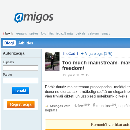
amigos
in
box
.lv
e-pasts
spēles
foto
files
iepazīšanās
veikals
ceļojumi
smart
Blogi
Atbildes
Autorizācija
TheCad T.
Viņa blogs (176)
Too much mainstream- mak
E-pasts
freedom/
Parole
19. jan 2011. 21:15
Pārāk daudz mainstreama propogandas- maldīgi triv
Ienākt
diena no dienas aizrit mākslīgi radītā un eleganti i
vien triviāli diktēti un uzspiesti noteikumi- cilvēks
Reģistrācija
38634
1208
dzīve
,
Šis un tas
,
neprāt
Atslegas vārdi:
0
neprāts
Komentēt var tikai autori