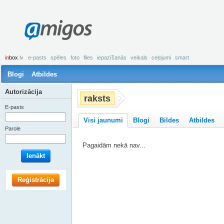
amigos
in
box
.lv
e-pasts
spēles
foto
files
iepazīšanās
veikals
ceļojumi
smart
Blogi
Atbildes
Autorizācija
raksts
E-pasts
Visi jaunumi
Blogi
Bildes
Atbildes
Parole
Pagaidām nekā nav...
Ienākt
Reģistrācija