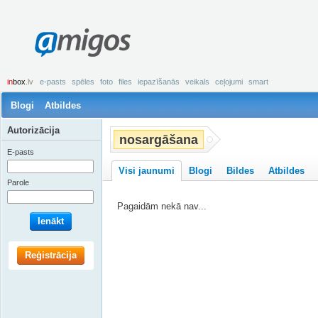
amigos
in
box
.lv
e-pasts
spēles
foto
files
iepazīšanās
veikals
ceļojumi
smart
Blogi
Atbildes
Autorizācija
nosargāšana
E-pasts
Visi jaunumi
Blogi
Bildes
Atbildes
Parole
Pagaidām nekā nav...
Ienākt
Reģistrācija