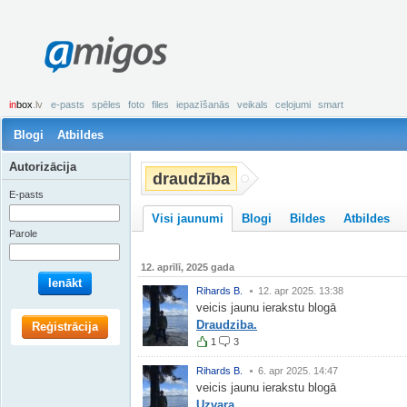
amigos
in
box
.lv
e-pasts
spēles
foto
files
iepazīšanās
veikals
ceļojumi
smart
Blogi
Atbildes
Autorizācija
draudzība
E-pasts
Visi jaunumi
Blogi
Bildes
Atbildes
Parole
12. aprīlī, 2025 gada
Ienākt
Rihards B.
12. apr 2025. 13:38
veicis jaunu ierakstu blogā
Draudziba.
Reģistrācija
1
3
Rihards B.
6. apr 2025. 14:47
veicis jaunu ierakstu blogā
Uzvara.