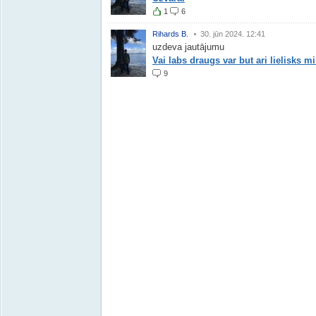
1
6
Rihards B.
30. jūn 2024. 12:41
uzdeva jautājumu
Vai labs draugs var but ari lielisks mi
9