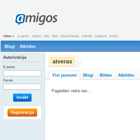
amigos
in
box
.lv
e-pasts
spēles
foto
files
iepazīšanās
veikals
ceļojumi
smart
Blogi
Atbildes
Autorizācija
atveras
E-pasts
Visi jaunumi
Blogi
Bildes
Atbildes
Parole
Pagaidām nekā nav...
Ienākt
Reģistrācija