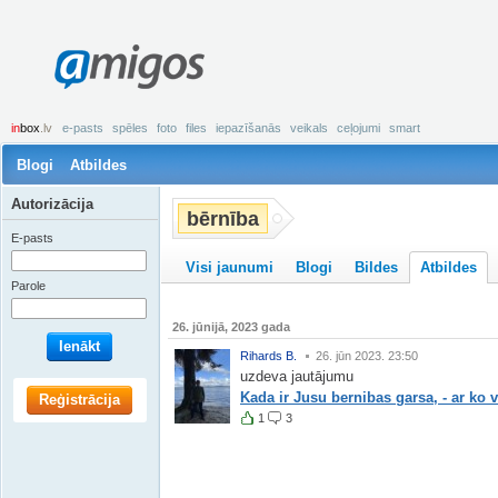
amigos
in
box
.lv
e-pasts
spēles
foto
files
iepazīšanās
veikals
ceļojumi
smart
Blogi
Atbildes
Autorizācija
bērnība
E-pasts
Visi jaunumi
Blogi
Bildes
Atbildes
Parole
26. jūnijā, 2023 gada
Ienākt
Rihards B.
26. jūn 2023. 23:50
uzdeva jautājumu
Kada ir Jusu bernibas garsa, - ar ko 
Reģistrācija
1
3