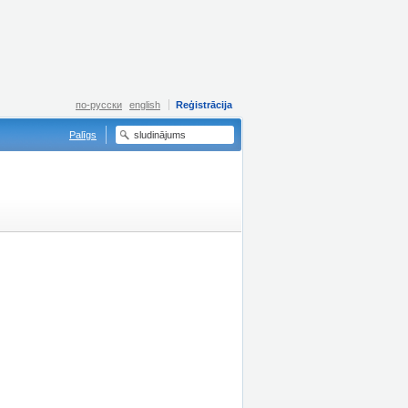
по-русски
english
Reģistrācija
Palīgs