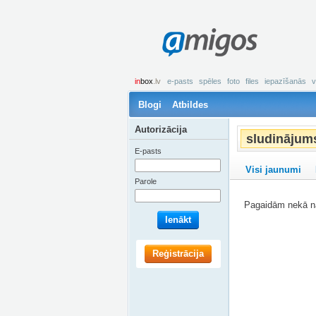
amigos
in
box
.lv
e-pasts
spēles
foto
files
iepazīšanās
v
Blogi
Atbildes
Autorizācija
sludinājum
E-pasts
Visi jaunumi
Parole
Pagaidām nekā na
Ienākt
Reģistrācija