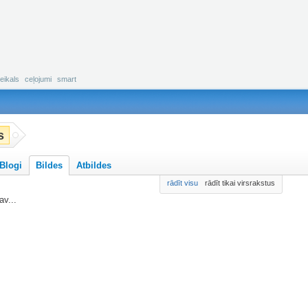
eikals
ceļojumi
smart
s
Blogi
Bildes
Atbildes
rādīt visu
rādīt tikai virsrakstus
v...