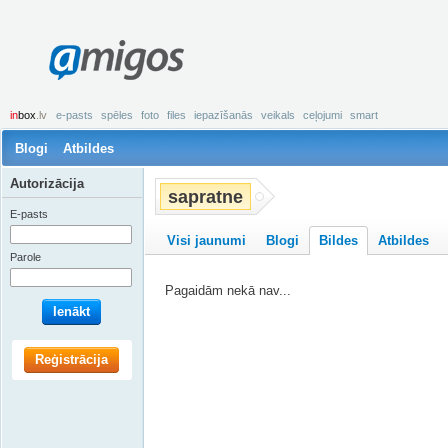
amigos
in
box
.lv
e-pasts
spēles
foto
files
iepazīšanās
veikals
ceļojumi
smart
Blogi
Atbildes
Autorizācija
sapratne
E-pasts
Visi jaunumi
Blogi
Bildes
Atbildes
Parole
Pagaidām nekā nav...
Ienākt
Reģistrācija