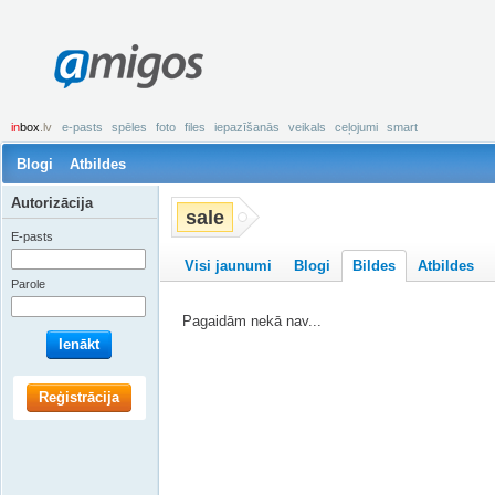
amigos
in
box
.lv
e-pasts
spēles
foto
files
iepazīšanās
veikals
ceļojumi
smart
Blogi
Atbildes
Autorizācija
sale
E-pasts
Visi jaunumi
Blogi
Bildes
Atbildes
Parole
Pagaidām nekā nav...
Ienākt
Reģistrācija