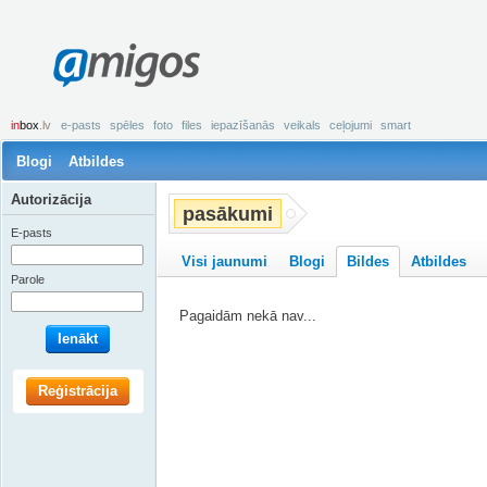
amigos
in
box
.lv
e-pasts
spēles
foto
files
iepazīšanās
veikals
ceļojumi
smart
Blogi
Atbildes
Autorizācija
pasākumi
E-pasts
Visi jaunumi
Blogi
Bildes
Atbildes
Parole
Pagaidām nekā nav...
Ienākt
Reģistrācija