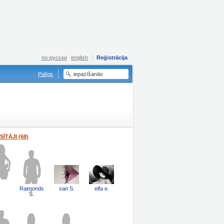
по-русски
english
Reģistrācija
Palīgs
SĪTĀJI (68)
Raimonds
san S.
elfa e.
Š.