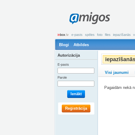
amigos
in
box
.lv
e-pasts
spēles
foto
files
iepazīšanās
v
Blogi
Atbildes
Autorizācija
iepazīšanā
E-pasts
Visi jaunumi
Parole
Pagaidām nekā na
Ienākt
Reģistrācija