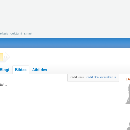
eikals
ceļojumi
smart
s
Blogi
Bildes
Atbildes
rādīt visu
rādīt tikai virsrakstus
LA
v...