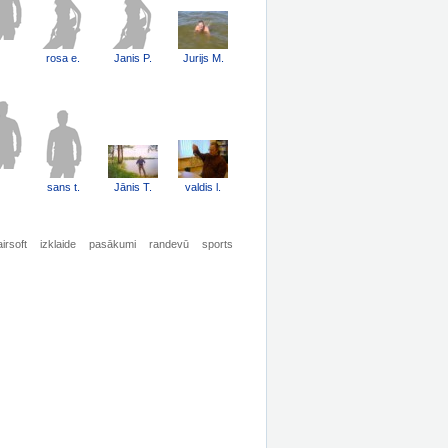
rosa e.
Janis P.
Jurijs M.
sans t.
Jānis T.
valdis l.
airsoft
izklaide
pasākumi
randevū
sports