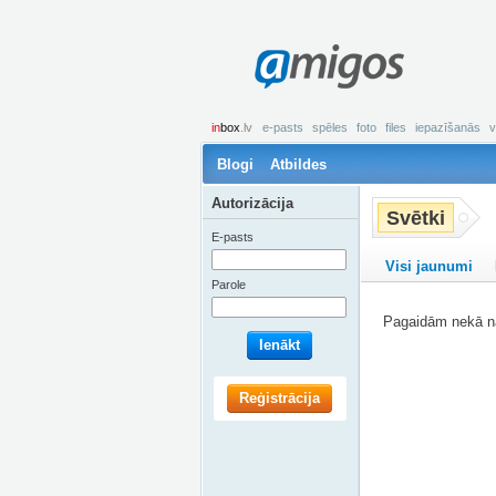
amigos
in
box
.lv
e-pasts
spēles
foto
files
iepazīšanās
v
Blogi
Atbildes
Autorizācija
Svētki
E-pasts
Visi jaunumi
Parole
Pagaidām nekā na
Ienākt
Reģistrācija