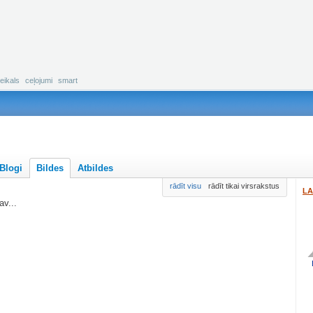
eikals
ceļojumi
smart
Blogi
Bildes
Atbildes
rādīt visu
rādīt tikai virsrakstus
LA
v...