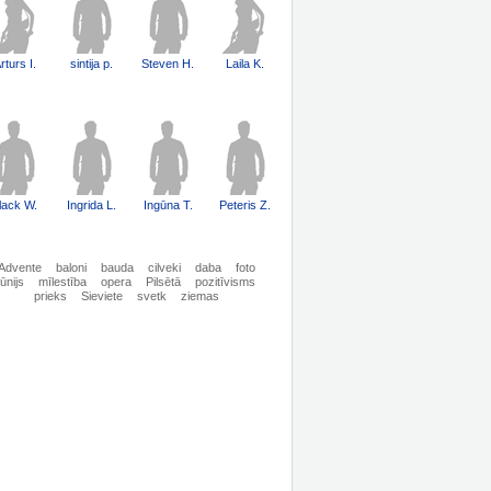
rturs I.
sintija p.
Steven H.
Laila K.
lack W.
Ingrida L.
Ingūna T.
Peteris Z.
Advente
baloni
bauda
cilveki
daba
foto
jūnijs
mīlestība
opera
Pilsētā
pozitīvisms
prieks
Sieviete
svetk
ziemas