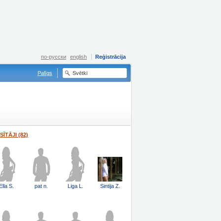
по-русски
english
Reģistrācija
Palīgs
SĪTĀJI (82)
Ella S.
pat n.
Liga L.
Sintija Z.