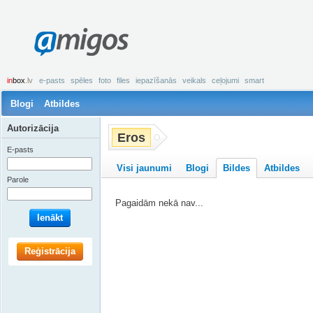
amigos
in
box
.lv
e-pasts
spēles
foto
files
iepazīšanās
veikals
ceļojumi
smart
Blogi
Atbildes
Autorizācija
Eros
E-pasts
Visi jaunumi
Blogi
Bildes
Atbildes
Parole
Pagaidām nekā nav...
Ienākt
Reģistrācija