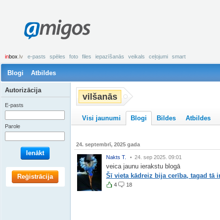
amigos
in
box
.lv
e-pasts
spēles
foto
files
iepazīšanās
veikals
ceļojumi
smart
Blogi
Atbildes
Autorizācija
vilšanās
E-pasts
Visi jaunumi
Blogi
Bildes
Atbildes
Parole
24. septembrī, 2025 gada
Ienākt
Nakts T.
24. sep 2025. 09:01
veica jaunu ierakstu blogā
Šī vieta kādreiz bija cerība, tagad t
Reģistrācija
4
18