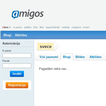
amigos
in
box
.lv
e-pasts
spēles
foto
files
iepazīšanās
veikals
ceļojumi
smart
Blogi
Atbildes
Autorizācija
svece
E-pasts
Visi jaunumi
Blogi
Bildes
Atbildes
Parole
Pagaidām nekā nav...
Ienākt
Reģistrācija