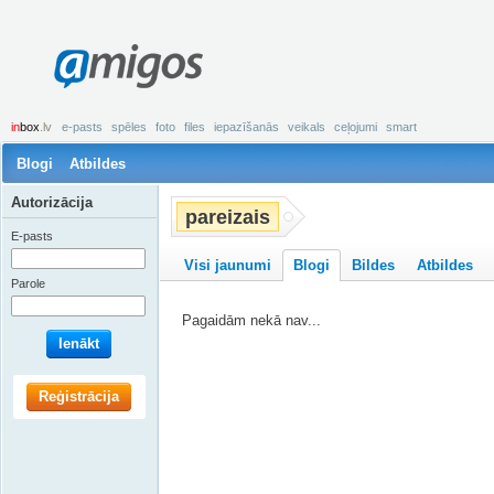
amigos
in
box
.lv
e-pasts
spēles
foto
files
iepazīšanās
veikals
ceļojumi
smart
Blogi
Atbildes
Autorizācija
pareizais
E-pasts
Visi jaunumi
Blogi
Bildes
Atbildes
Parole
Pagaidām nekā nav...
Ienākt
Reģistrācija