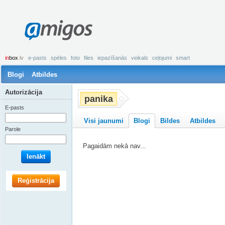
amigos
in
box
.lv
e-pasts
spēles
foto
files
iepazīšanās
veikals
ceļojumi
smart
Blogi
Atbildes
Autorizācija
panika
E-pasts
Visi jaunumi
Blogi
Bildes
Atbildes
Parole
Pagaidām nekā nav...
Ienākt
Reģistrācija