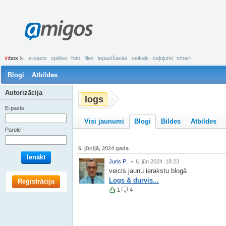
amigos
in
box
.lv
e-pasts
spēles
foto
files
iepazīšanās
veikals
ceļojumi
smart
Blogi
Atbildes
Autorizācija
logs
E-pasts
Visi jaunumi
Blogi
Bildes
Atbildes
Parole
6. jūnijā, 2024 gada
Ienākt
Juris P.
6. jūn 2024. 18:23
veicis jaunu ierakstu blogā
Logs & durvis...
Reģistrācija
1
4