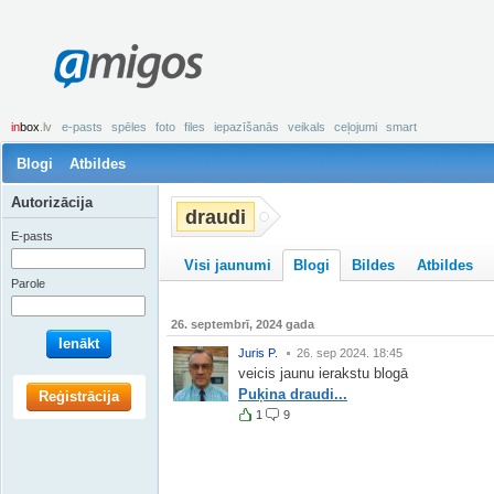
amigos
in
box
.lv
e-pasts
spēles
foto
files
iepazīšanās
veikals
ceļojumi
smart
Blogi
Atbildes
Autorizācija
draudi
E-pasts
Visi jaunumi
Blogi
Bildes
Atbildes
Parole
26. septembrī, 2024 gada
Ienākt
Juris P.
26. sep 2024. 18:45
veicis jaunu ierakstu blogā
Puķina draudi...
Reģistrācija
1
9