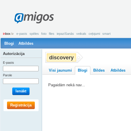
amigos
in
box
.lv
e-pasts
spēles
foto
files
iepazīšanās
veikals
ceļojumi
smart
Blogi
Atbildes
Autorizācija
discovery
E-pasts
Visi jaunumi
Blogi
Bildes
Atbildes
Parole
Pagaidām nekā nav...
Ienākt
Reģistrācija