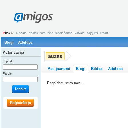
amigos
in
box
.lv
e-pasts
spēles
foto
files
iepazīšanās
veikals
ceļojumi
smart
Blogi
Atbildes
Autorizācija
auzas
E-pasts
Visi jaunumi
Blogi
Bildes
Atbildes
Parole
Pagaidām nekā nav...
Ienākt
Reģistrācija