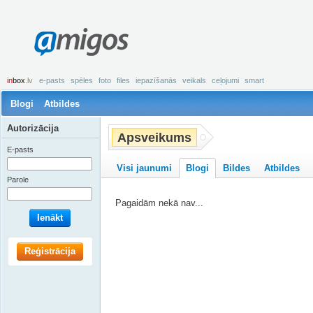
amigos
in
box
.lv
e-pasts
spēles
foto
files
iepazīšanās
veikals
ceļojumi
smart
Blogi
Atbildes
Autorizācija
Apsveikums
E-pasts
Visi jaunumi
Blogi
Bildes
Atbildes
Parole
Pagaidām nekā nav...
Ienākt
Reģistrācija