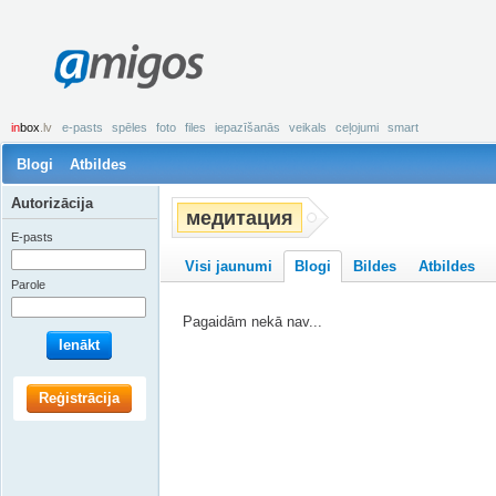
amigos
in
box
.lv
e-pasts
spēles
foto
files
iepazīšanās
veikals
ceļojumi
smart
Blogi
Atbildes
Autorizācija
медитация
E-pasts
Visi jaunumi
Blogi
Bildes
Atbildes
Parole
Pagaidām nekā nav...
Ienākt
Reģistrācija