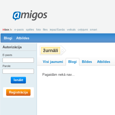
amigos
in
box
.lv
e-pasts
spēles
foto
files
iepazīšanās
veikals
ceļojumi
smart
Blogi
Atbildes
Autorizācija
žurnāli
E-pasts
Visi jaunumi
Blogi
Bildes
Atbildes
Parole
Pagaidām nekā nav...
Ienākt
Reģistrācija