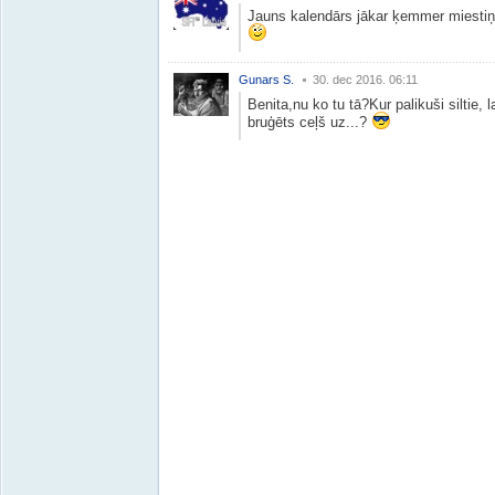
Jauns kalendārs jākar ķemmer miestiņā
Gunars S.
30. dec 2016. 06:11
Benita,nu ko tu tā?Kur palikuši siltie,
bruģēts ceļš uz...?