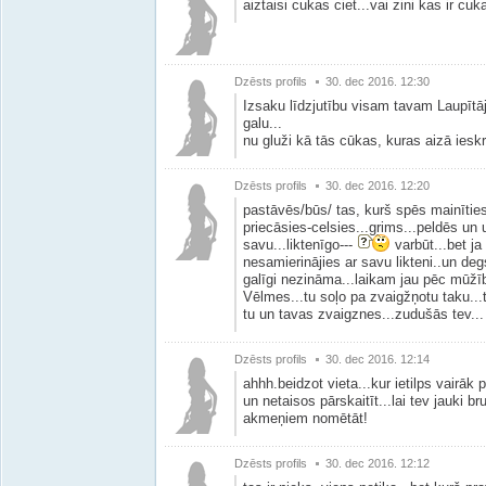
aiztaisi cukas ciet...vai zini kas ir cu
Dzēsts profils
30. dec 2016. 12:30
Izsaku līdzjutību visam tavam Laupītāj
galu...
nu gluži kā tās cūkas, kuras aizā iesk
Dzēsts profils
30. dec 2016. 12:20
pastāvēs/būs/ tas, kurš spēs mainīties
priecāsies-celsies...grims...peldēs un 
savu...liktenīgo---
varbūt...bet ja
nesamierinājies ar savu likteni..un deg
galīgi nezināma...laikam jau pēc mūžīb
Vēlmes...tu soļo pa zvaigžņotu taku...t
tu un tavas zvaigznes...zudušās tev...
Dzēsts profils
30. dec 2016. 12:14
ahhh.beidzot vieta...kur ietilps vairāk 
un netaisos pārskaitīt...lai tev jauki b
akmeņiem nomētāt!
Dzēsts profils
30. dec 2016. 12:12