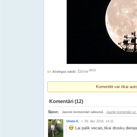
38635
Dzīve
Atslegas vārdi:
Komentēt var tikai autori
Komentāri
(12)
Šķirot:
Jaunie komentāri sākumā
Jaunie komentāri uz
Vineta K.
30. dec 2016. 14:11
Lai palik vecais,tikai drusku dienas