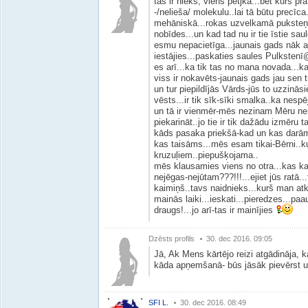
tas ir nieks, viens petjka...bet kurš pr
-/nelieša/ molekulu..lai tā būtu precīc
mehāniskā...rokas uzvelkamā puksteņa
nobīdes...un kad tad nu ir tie īstie saulg
esmu nepacietīga...jaunais gads nāk ar 
iestājies...paskaties saules Pulkstenī
es arī...ka tik tas no mana novada...ka
viss ir nokavēts-jaunais gads jau sen tr
un tur piepildījās Vārds-jūs to uzzināsie
vēsts...ir tik sīk-sīki smalka..ka nesp
un tā ir vienmēr-mēs nezinam Mēru ne
piekarināt..jo tie ir tik dažādu izmēru 
kāds pasaka priekšā-kad un kas darām
kas taisāms...mēs esam tikai-Bērni..
kruzuļiem..piepušķojama..
mēs klausamies viens no otra...kas kad
nejēgas-nejūtam???!!!...ejiet jūs ratā...
kaimiņš..tavs naidnieks...kurš man atkl
mainās laiki...ieskati...pieredzes...pa
draugs!...jo arī-tas ir mainījies
Dzēsts profils
30. dec 2016. 09:05
Jā, Ak Mens kārtējo reizi atgādināja, 
kāda apņemšanā- būs jāsāk pievērst 
SFI L.
30. dec 2016. 08:49