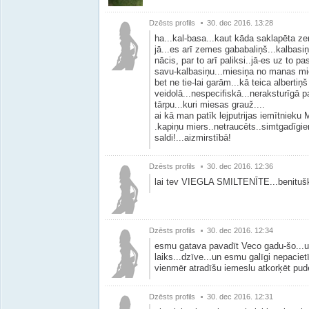
Dzēsts profils
30. dec 2016. 13:28
ha...kal-basa...kaut kāda saklapēta 
jā...es arī zemes gababaliņš...kalbasiņš
nācis, par to arī paliksi..jā-es uz to p
savu-kalbasiņu...miesiņa no manas mi
bet ne tie-lai garām...kā teica albertiņ
veidolā...nespecifiskā...neraksturīgā 
tārpu...kuri miesas grauž....
ai kā man patīk lejputrijas iemītnieku 
.kapiņu miers..netraucēts..simtgadīgie
saldi!...aizmirstībā!
Dzēsts profils
30. dec 2016. 12:36
lai tev VIEGLA SMILTENĪTE...benitušk
Dzēsts profils
30. dec 2016. 12:34
esmu gatava pavadīt Veco gadu-šo...un
laiks...dzīve...un esmu galīgi nepaciet
vienmēr atradīšu iemeslu atkorķēt pud
Dzēsts profils
30. dec 2016. 12:31