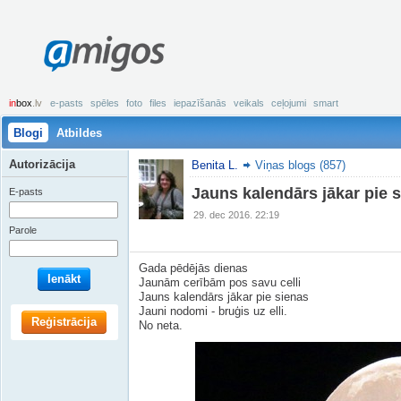
amigos
in
box
.lv
e-pasts
spēles
foto
files
iepazīšanās
veikals
ceļojumi
smart
Blogi
Atbildes
Autorizācija
Benita L.
Viņas blogs (857)
Jauns kalendārs jākar pie s
E-pasts
29. dec 2016. 22:19
Parole
Gada pēdējās dienas
Ienākt
Jaunām cerībām pos savu celli
Jauns kalendārs jākar pie sienas
Jauni nodomi - bruģis uz elli.
Reģistrācija
No neta.