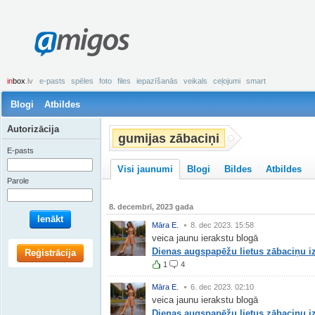
amigos
in
box
.lv
e-pasts
spēles
foto
files
iepazīšanās
veikals
ceļojumi
smart
Blogi
Atbildes
Autorizācija
gumijas zābaciņi
E-pasts
Visi jaunumi
Blogi
Bildes
Atbildes
Parole
8. decembrī, 2023 gada
Ienākt
Māra E.
8. dec 2023. 15:58
veica jaunu ierakstu blogā
Dienas augspapēžu lietus zābaciņu iz
Reģistrācija
1
4
Māra E.
6. dec 2023. 02:10
veica jaunu ierakstu blogā
Dienas augspapēžu lietus zābaciņu iz