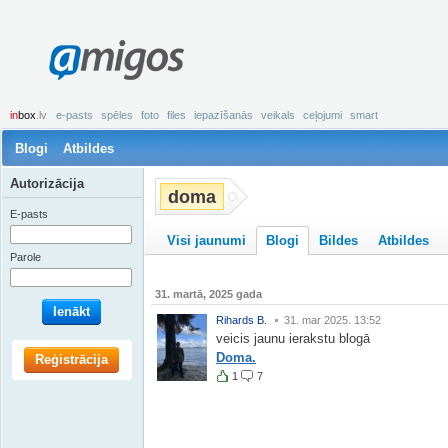
amigos
in
box
.lv
e-pasts
spēles
foto
files
iepazīšanās
veikals
ceļojumi
smart
Blogi
Atbildes
Autorizācija
doma
E-pasts
Visi jaunumi
Blogi
Bildes
Atbildes
Parole
31. martā, 2025 gada
Ienākt
Rihards B.
31. mar 2025. 13:52
veicis jaunu ierakstu blogā
Doma.
Reģistrācija
1
7