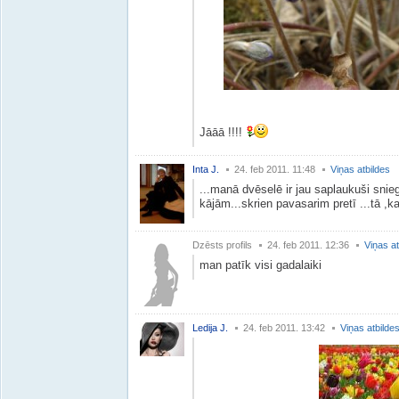
Jāāā !!!!
Inta J.
24. feb 2011. 11:48
Viņas atbildes
...manā dvēselē ir jau saplaukuši snieg
kājām...skrien pavasarim pretī ...tā ,ka
Dzēsts profils
24. feb 2011. 12:36
Viņas at
man patīk visi gadalaiki
Ledija J.
24. feb 2011. 13:42
Viņas atbilde