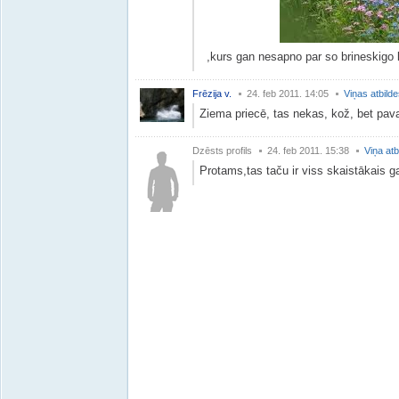
,kurs gan nesapno par so brineskigo l
Frēzija v.
24. feb 2011. 14:05
Viņas atbild
Ziema priecē, tas nekas, kož, bet pav
Dzēsts profils
24. feb 2011. 15:38
Viņa atb
Protams,tas taču ir viss skaistākais 