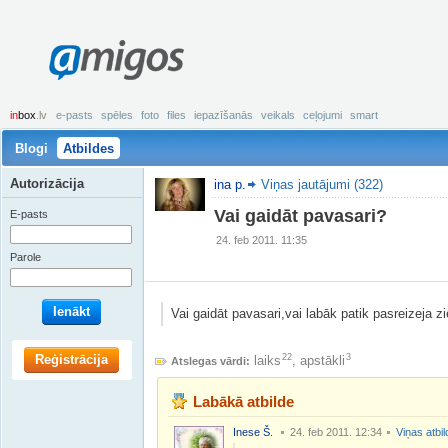
amigos
in
box
.lv
e-pasts
spēles
foto
files
iepazīšanās
veikals
ceļojumi
smart
Blogi
Atbildes
Autorizācija
ina p.
Viņas jautājumi (322)
Vai gaidāt pavasari?
E-pasts
24. feb 2011. 11:35
Parole
Ienākt
Vai gaidāt pavasari,vai labāk patik pasreizeja 
Reģistrācija
22
3
laiks
,
apstākli
Atslegas vārdi:
Labākā atbilde
Inese Š.
24. feb 2011. 12:34
Viņas atbi