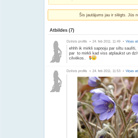
Šis jautājums jau ir slēgts. Jūs n
Atbildes
(7)
Dzēsts profils
24. feb 2011. 11:49
Viņas at
ehhh ik mirkli sapņoju par siltu saulīti
par to mirkli kad viss atplaukst un dzī
cilvēkos..
Dzēsts profils
24. feb 2011. 11:53
Viņas at