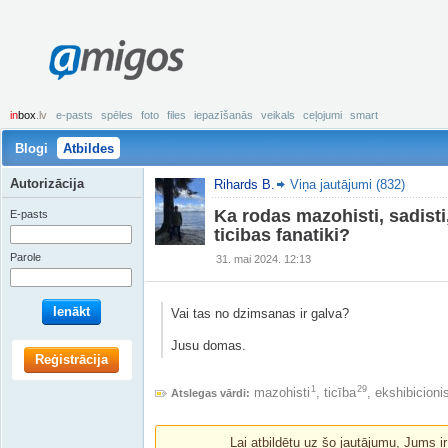
amigos
in
box
.lv
e-pasts
spēles
foto
files
iepazīšanās
veikals
ceļojumi
smart
Blogi
Atbildes
Autorizācija
Rihards B.
Viņa jautājumi (832)
Ka rodas mazohisti, sadisti, 
E-pasts
ticibas fanatiki?
Parole
31. mai 2024. 12:13
Ienākt
Vai tas no dzimsanas ir galva?
Jusu domas.
Reģistrācija
1
29
mazohisti
,
ticība
,
ekshibicion
Atslegas vārdi:
Lai atbildētu uz šo jautājumu, Jums i