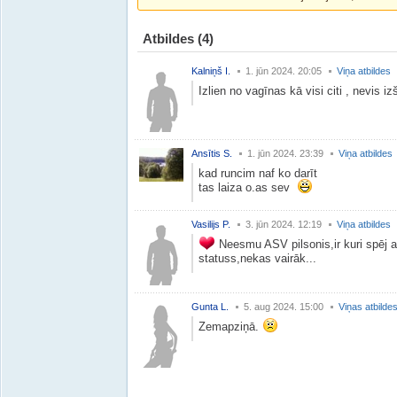
Atbildes
(4)
Kalniņš I.
1. jūn 2024. 20:05
Viņa atbildes
Izlien no vagīnas kā visi citi , nevis 
Ansītis S.
1. jūn 2024. 23:39
Viņa atbildes
kad runcim naf ko darīt
tas laiza o.as sev
Vasilijs P.
3. jūn 2024. 12:19
Viņa atbildes
Neesmu ASV pilsonis,ir kuri spēj a
statuss,nekas vairāk...
Gunta L.
5. aug 2024. 15:00
Viņas atbilde
Zemapziņā.