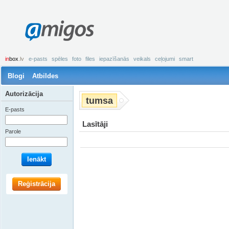
amigos
in
box
.lv
e-pasts
spēles
foto
files
iepazīšanās
veikals
ceļojumi
smart
Blogi
Atbildes
Autorizācija
tumsa
E-pasts
Lasītāji
Parole
Ienākt
Reģistrācija