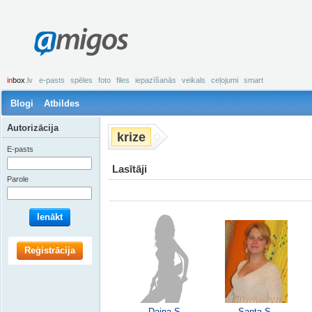
amigos
in
box
.lv
e-pasts
spēles
foto
files
iepazīšanās
veikals
ceļojumi
smart
Blogi
Atbildes
Autorizācija
krize
E-pasts
Lasītāji
Parole
Ienākt
Reģistrācija
Daina S.
Santa S.